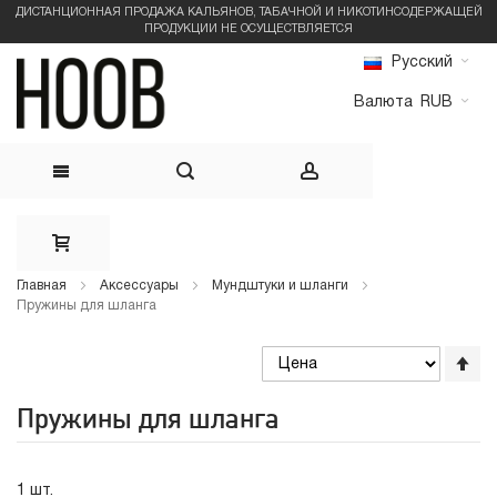
ДИСТАНЦИОННАЯ ПРОДАЖА КАЛЬЯНОВ, ТАБАЧНОЙ И НИКОТИНСОДЕРЖАЩЕЙ
ПРОДУКЦИИ НЕ ОСУЩЕСТВЛЯЕТСЯ
Русский
Валюта
RUB
Skip
to
Главная
Аксессуары
Мундштуки и шланги
Пружины для шланга
Content
Со
по
во
Пружины для шланга
Ус
по
уб
1
шт.