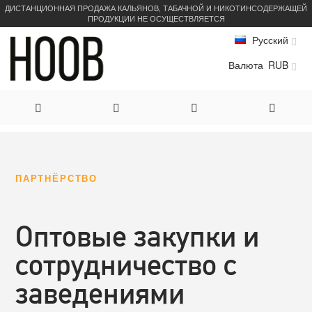
ДИСТАНЦИОННАЯ ПРОДАЖА КАЛЬЯНОВ, ТАБАЧНОЙ И НИКОТИНСОДЕРЖАЩЕЙ
ПРОДУКЦИИ НЕ ОСУЩЕСТВЛЯЕТСЯ
Русский
Валюта
RUB
Skip
to
ПАРТНЁРСТВО
Content
Оптовые закупки и
сотрудничество с
заведениями