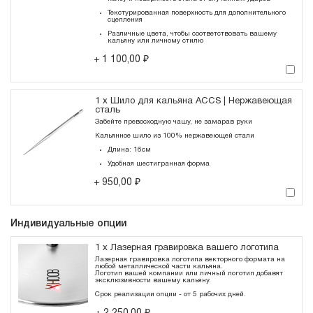
Текстурированная поверхность для дополнительного
сцепления
Различные цвета, чтобы соответствовать вашему
кальяну или личному стилю
1 100,00 ₽
+
1 x Шило для кальяна ACCS | Нержавеющая
сталь
Забейте превосходную чашу, не замарав руки
Кальянное шило из 100% нержавеющей стали
Длина: 16см
Удобная шестигранная форма
950,00 ₽
+
Индивидуальные опции
1 x Лазерная гравировка вашего логотипа
Лазерная гравировка логотипа векторного формата на
любой металлической части кальяна.
Логотип вашей компании или личный логотип добавят
эксклюзивности вашему кальяну.
Срок реализации опции - от 5 рабочих дней.