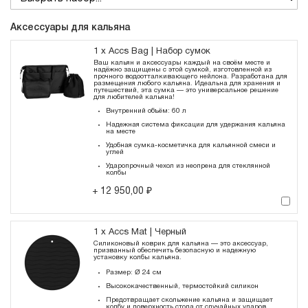
Аксессуары для кальяна
1 x Accs Bag | Набор сумок
Ваш кальян и аксессуары каждый на своём месте и
надёжно защищены с этой сумкой, изготовленной из
прочного водоотталкивающего нейлона. Разработана для
размещения любого кальяна. Идеальна для хранения и
путешествий, эта сумка — это универсальное решение
для любителей кальяна!
Внутренний объём: 60 л
Надежная система фиксации для удержания кальяна
на месте
Удобная сумка-косметичка для кальянной смеси и
углей
Ударопрочный чехол из неопрена для стеклянной
колбы
12 950,00 ₽
+
1 x Accs Mat | Черный
Силиконовый коврик для кальяна — это аксессуар,
призванный обеспечить безопасную и надежную
установку колбы кальяна.
Размер: Ø 24 см
Высококачественный, термостойкий силикон
Предотвращает скольжение кальяна и защищает
колбу и поверхность стола от случайных ударов