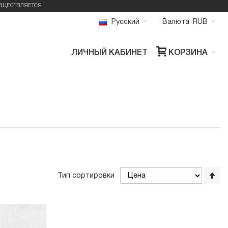
УЩЕСТВЛЯЕТСЯ
Русский
Валюта
RUB
ЛИЧНЫЙ КАБИНЕТ
КОРЗИНА
Со
Тип сортировки
по
во
Ус
по
уб