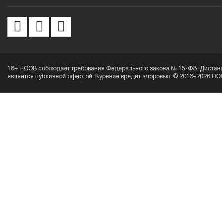
18+ HOOB соблюдает требования Федерального закона № 15-ФЗ. Дистанц
является публичной офертой. Курение вредит здоровью. © 2013–2026 HO