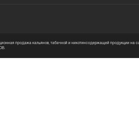
Политика конфиденциальности
ионная продажа кальянов, табачной и никотинсодержащей продукции на са
OB.