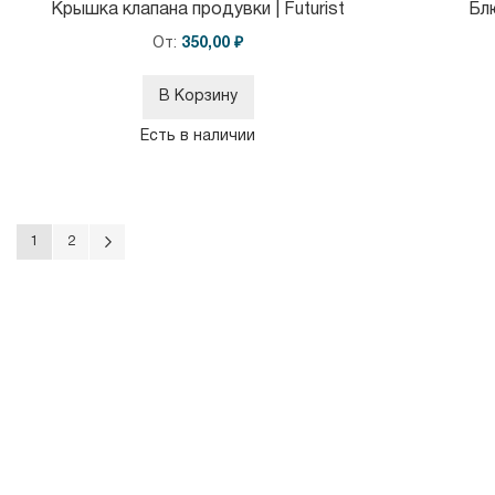
Крышка клапана продувки | Futurist
Бл
От
350,00 ₽
В Корзину
Есть в наличии
Страница
Вы сейчас читаете страницу
Страница в целом
Страница в целом
Следующий
1
2
в
целом