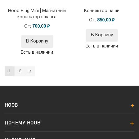
Hoob Plug Mini | Магнитный
Коннектор чаши
коннектор шланга
От
850,00 ₽
От
700,00 ₽
В Корзину
В Корзину
Есть в наличии
Есть в наличии
Страница
Вы сейчас читаете страницу
Страница в целом
Страница в целом
Следующий
1
2
в
целом
HOOB
ПОЧЕМУ HOOB