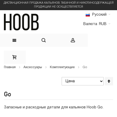
ДИСТАНЦИОННАЯ ПРОДАЖА КАЛЬЯНОВ, ТАБАЧНОЙ И НИКОТИНСОДЕРЖАЩЕЙ
ПРОДУКЦИИ НЕ ОСУЩЕСТВЛЯЕТСЯ
Русский
Валюта
RUB
Skip
to
Главная
Аксессуары
Комплектующие
Go
Content
Со
по
во
Go
Ус
по
уб
Запасные и расходные детали для кальянов Hoob Go.