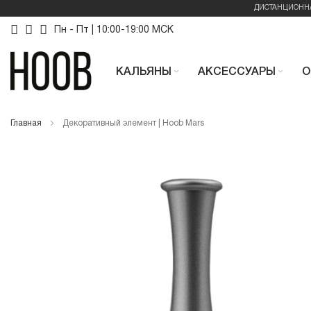
ДИСТАНЦИОНН
Skip
Пн - Пт | 10:00-19:00 МСК
to
КАЛЬЯНЫ
АКСЕССУАРЫ
О
Content
Главная
Декоративный элемент | Hoob Mars
Skip
Skip
to
to
the
the
end
beginning
of
of
the
the
images
images
gallery
gallery