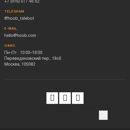
+7 (916) 077 46 62
TELEGRAM
@hoob_telebot
E-MAIL
hello@hoob.com
ОФИС
Пн–Пт · 10:00–19:00
Переведеновский пер., 18с6
Москва, 105082
Политика конфиденциальности
Пользовательское
соглашение
Интеллектуальные права